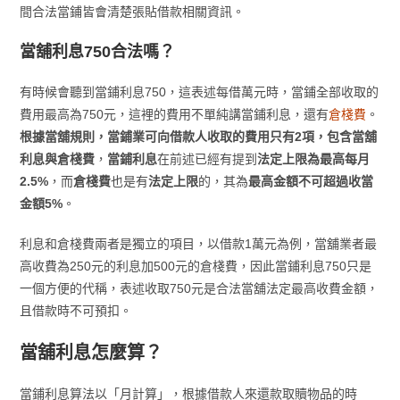
間合法當鋪皆會清楚張貼借款相關資訊。
當舖利息750合法嗎？
有時候會聽到當鋪利息750，這表述每借萬元時，當鋪全部收取的
費用最高為750元，這裡的費用不單純講當鋪利息，還有
倉棧費
。
根據當舖規則，當鋪業可向借款人收取的費用只有2項，包含當舖
利息與倉棧費
，
當鋪利息
在前述已經有提到
法定上限為最高每月
2.5%
，而
倉棧費
也是有
法定上限
的，其為
最高金額不可超過收當
金額5%
。
利息和倉棧費兩者是獨立的項目，以借款1萬元為例，當舖業者最
高收費為250元的利息加500元的倉棧費，因此當鋪利息750只是
一個方便的代稱，表述收取750元是合法當舖法定最高收費金額，
且借款時不可預扣。
當舖利息怎麼算？
當鋪利息算法以「月計算」，根據借款人來還款取贖物品的時