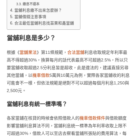
繳息不還本
當舖利息繳不出來怎麼辦？
當舖借錢注意事項
合法最低當鋪利息找苗栗和鑫當舖
當舖利息是多少？
根據《
當舖業法
》第11條規範，
合法當舖
利息收取規定年利率最
高不得超過30%，換算每月的話代表最高不可超過2.5%，所以只
要當舖收取超過2.5分利息皆是超收，此是違法的，建議直接另尋
其他當鋪，以
機車借款
5萬與10萬元為例，實際各家當鋪收的利息
可能會不一樣，但依法規範是絕對不可以超過每個月利息1,250與
2,500元。
當舖利息有統一標準嗎？
各家當鋪在核貸的時候會依照借款人的
機車借款條件
與借款額度
影響當舖利息算法不同，當鋪利息統一標準為年利率收取上限不
可超過30%，借款人可以至店去察看當鋪所張貼的費用算法，每