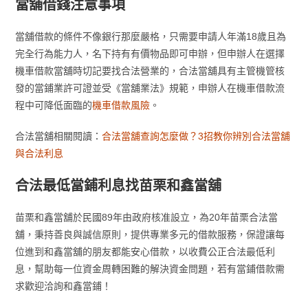
當舖借錢注意事項
當舖借款的條件不像銀行那麼嚴格，只需要申請人年滿18歲且為
完全行為能力人，名下持有有價物品即可申辦，但申辦人在選擇
機車借款當舖時切記要找合法營業的，合法當舖具有主管機管核
發的當鋪業許可證並受《當舖業法》規範，申辦人在機車借款流
程中可降低面臨的
機車借款風險
。
合法當舖相關閱讀：
合法當舖查詢怎麼做？3招教你辨別合法當舖
與合法利息
合法最低當鋪利息找苗栗和鑫當舖
苗栗和鑫當舖於民國89年由政府核准設立，為20年苗栗合法當
舖，秉持善良與誠信原則，提供專業多元的借款服務，保證讓每
位進到和鑫當舖的朋友都能安心借款，以收費公正合法最低利
息，幫助每一位資金周轉困難的解決資金問題，若有當鋪借款需
求歡迎洽詢和鑫當鋪！