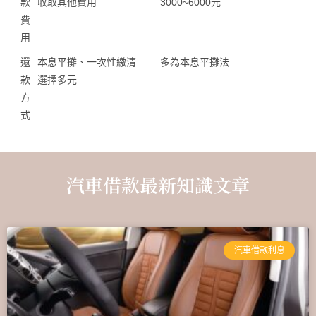
款
收取其他費用
3000~6000元
費
用
還
本息平攤、一次性繳清
多為本息平攤法
款
選擇多元
方
式
汽車借款最新知識文章
汽車借款利息