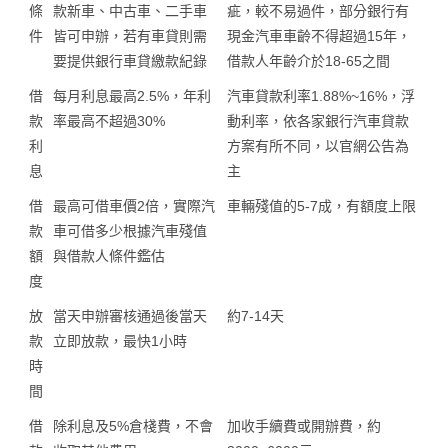
條
款新車、中古車、二手車
疵，較不易過件，部分銀行有
件
皆可申辦，若有車貸則需
現金汽車車齡不得超過15年，
要提供銀行車貸繳款紀錄
借款人年齡介於18-65之間
借
每月利息最高2.5%，年利
汽車貸款利率1.88%~16%，浮
款
率最高不超過30%
動利率，依各家銀行汽車貸款
利
方案有所不同，以官網公告為
息
主
借
最高可借車價2倍，實際汽
車輛殘值的5-7成，有額度上限
款
車可借多少根據汽車殘值
額
與借款人條件鑑估
度
放
當天申辦審核通過後當天
約7-14天
款
立即放款，最快1小時
時
間
借
除利息及5%倉棧費，不會
加收手續費或開辦費，約