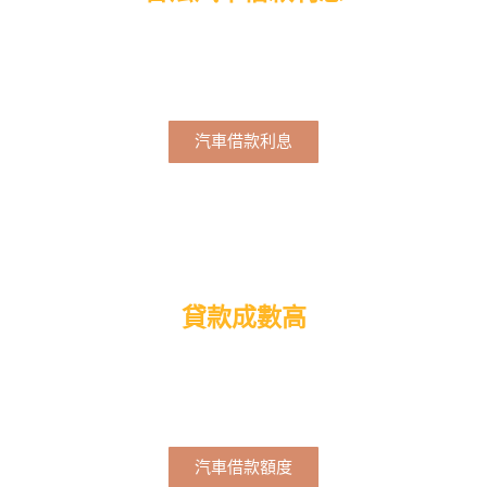
當鋪汽車借款利息每萬元100元起，以單利計算，每月
僅收取利息費用和倉棧費，不會預扣利息與費用。
汽車借款利息
貸款成數高
汽車借款額度至少可借車輛殘值的7-9成，當鋪免留車
借款成數最高可達權利車價的9成。
汽車借款額度