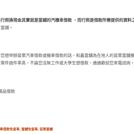
行照換現金其實就是當鋪的汽機車借款 ，而行照是借款所需提供的資料
至當鋪。
若您想申辦苗栗汽車借款或機車借款的話，和鑫當舖為在地人的苗栗當舖
車案件過件率高，不論您沒無工作或大學生想借款，通通歡迎您來電諮詢
精品借款
車借款免留車
,
當鋪免留車
,
苗栗當舖