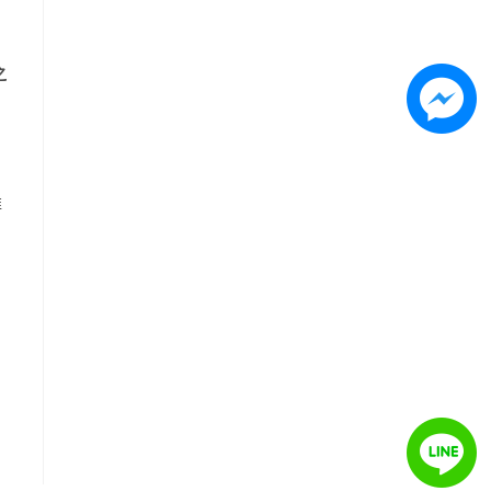
之
推
，