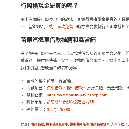
行照換現金是真的嗎？
網上有關於行照換現金的說法，其實
行照換現金是真的，只是
一
，當辦理汽、
機車借款免留車
時才會要求將行照正本抵押
苗栗汽機車借款推薦和鑫當舖
在了解完行照不是本人可以去當舖借款嗎的相關內容之後，
薦首選，提供您快速、安全、便捷的借款服務，汽機車免留
我們將提供您最適合的借款方案！
當舖名稱：苗栗和鑫當舖
服務項目：
汽車借款
、
機車借款
、房屋二胎、黃金借款、
當舖官網：
https://www.hexin-pawnshop.com/
聯絡地址：
苗栗縣竹南鎮光復路277號
連絡電話：
(037)475999
TAGS
:
機車借款
,
機車借款免留車
,
機車借款條件
,
機車借款資料
,
汽車借款
,
汽