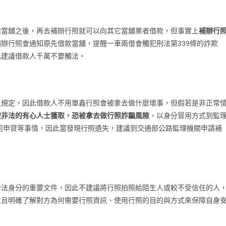
給當舖之後，再去補辦行照就可以向其它當舖業者借款，但事實上
補辦行
辦行照會通知原先借款當舖，提醒一車兩借會觸犯刑法第339條的詐欺
此建議借款人千萬不要觸法。
之規定，因此借款人不用單鑫行照會被拿去做什麼壞事，但假若是非正常
被非法的有心人士獲取，恐被拿去做行照詐騙風險
，以身分冒用方式到監
司申貸等事情，因此當發現行照遺失，建議到交通部公路監理機關申請補
合法身分的重要文件，因此不建議將行照拍照給陌生人或較不受信任的人
並且明確了解對方為何需要行照資訊、使用行照的目的與方式來保障自身