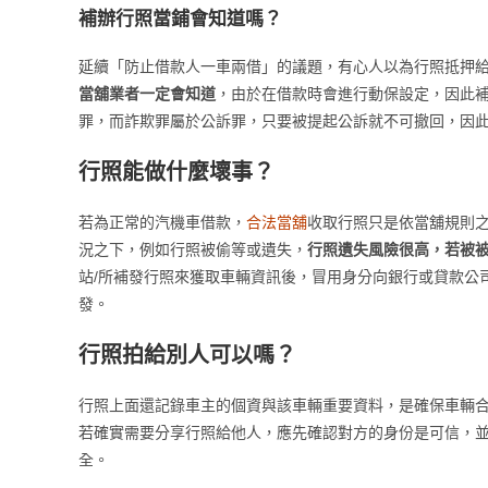
補辦行照當鋪會知道嗎？
延續「防止借款人一車兩借」的議題，有心人以為行照抵押
當舖業者一定會知道
，由於在借款時會進行動保設定，因此補
罪，而詐欺罪屬於公訴罪，只要被提起公訴就不可撤回，因
行照能做什麼壞事？
若為正常的汽機車借款，
合法當舖
收取行照只是依當舖規則
況之下，例如行照被偷等或遺失，
行照遺失風險很高，若被
站/所補發行照來獲取車輛資訊後，冒用身分向銀行或貸款公
發。
行照拍給別人可以嗎？
行照上面還記錄車主的個資與該車輛重要資料，是確保車輛
若確實需要分享行照給他人，應先確認對方的身份是可信，
全。