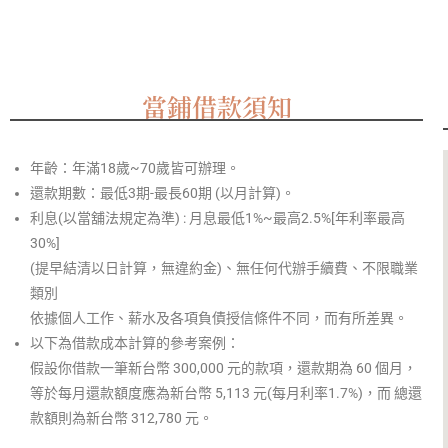
當鋪借款須知
年齡：年滿18歲~70歲皆可辦理。
還款期數：最低3期-最長60期 (以月計算)。
利息(以當舖法規定為準) : 月息最低1%~最高2.5%[年利率最高
30%]
(提早結清以日計算，無違約金)、無任何代辦手續費、不限職業
類別
依據個人工作、薪水及各項負債授信條件不同，而有所差異。
以下為借款成本計算的參考案例：
假設你借款一筆新台幣 300,000 元的款項，還款期為 60 個月，
等於每月還款額度應為新台幣 5,113 元(每月利率1.7%)，而 總還
款額則為新台幣 312,780 元。