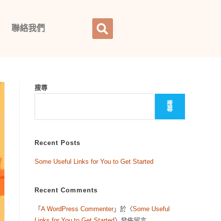
聯絡我們
搜尋
搜
尋
Recent Posts
Some Useful Links for You to Get Started
Recent Comments
「
A WordPress Commenter
」於〈
Some Useful
Links for You to Get Started
〉發佈留言