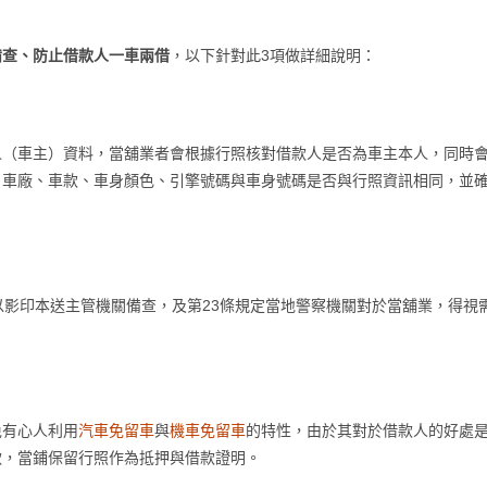
備查、防止借款人一車兩借
，以下針對此3項做詳細說明：
人（車主）資料，當舖業者會根據行照核對借款人是否為車主本人，同時
、車廠、車款、車身顏色、引擎號碼與車身號碼是否與行照資訊相同，並
以影印本送主管機關備查，及第23條規定當地警察機關對於當舖業，得視
免有心人利用
汽車免留車
與
機車免留車
的特性，由於其對於借款人的好處
款，當鋪保留行照作為抵押與借款證明。