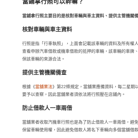
當鋪拿行照可以幹嘛？
當鋪拿行照主要目的是核對車輛與車主資料、提供主管機關
核對車輛與車主資料
行照是指「行車執照」，上面會記載該車輛的資料及所有權
查看申辦汽車借款或機車借款的抵押的車輛，該車輛的車牌
保該車輛的來源合法。
提供主管機關備查
根據《
當舖業法
》第22條規定，當舖業應備資料，每二星期
要予以查察，因此當舖業者須依法將行照壓在店鋪內。
防止借款人一車兩借
當舖業者收取汽機車行照也是為了防止借款人一車兩借，避
保留車輛使用權，因此避免借款人將名下車輛向多個當舖借