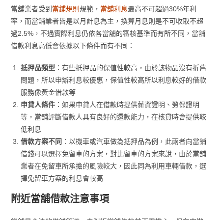
當舖業者受到
當鋪規則
規範，
當舖利息
最高不可超過30%年利
率，而當舖業者皆是以月計息為主，換算月息則是不可收取不超
過2.5%，不過實際利息仍依各當舖的審核基準而有所不同，當舖
借款利息高低會依據以下條件而有不同：
抵押品類型
：有些抵押品的保值性較高，由於該物品沒有折舊
問題，所以申辦利息較優惠，保值性較高所以利息較好的借款
服務像黃金借款等
申貸人條件
：如果申貸人在借款時提供薪資證明、勞保證明
等，當舖評斷借款人具有良好的還款能力，在核貸時會提供較
低利息
借款方案不同
：以機車或汽車做為抵押品為例，此兩者向當鋪
借錢可以選擇免留車的方案，對比留車的方案來說，由於當舖
業者在免留車所承擔的風險較大，因此同為利用車輛借款，選
擇免留車方案的利息會較高
附近當舖借款注意事項