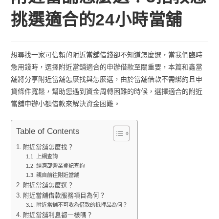
挑選適合的24小時當舖
想尋找一家可信賴的附近當舖借錢卻不知道怎麼選，當我們臨時
急用錢時，選擇附近當舖適合的申辦借款至關重要，本篇和鑫當
舖將分享附近當舖怎麼找與怎麼選，由於當舖借款不需綁約且申
貸條件寬鬆，幫助您遇到資金周轉困難的時候，選擇適合的附近
當舖申辦小額借款來解決資金困難。
Table of Contents
附近當舖怎麼找？
上網查詢
經濟部營業登記查詢
親自前往附近當舖
附近當舖怎麼選？
附近當舖借款服務項目為何？
附近當舖不可收為借款的抵押品為何？
附近當舖利息都一樣嗎？