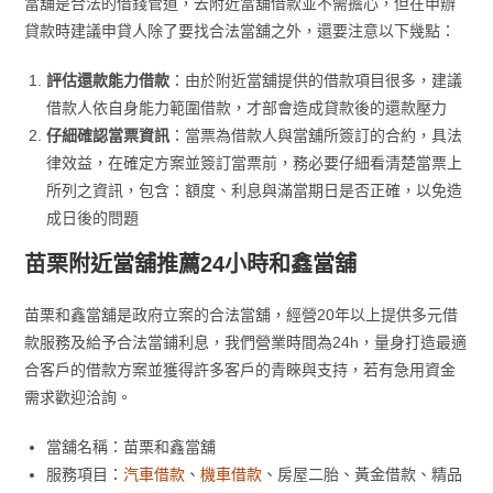
當舖是合法的借錢管道，去附近當舖借款並不需擔心，但在申辦
貸款時建議申貸人除了要找合法當舖之外，還要注意以下幾點：
評估還款能力借款
：由於附近當舖提供的借款項目很多，建議
借款人依自身能力範圍借款，才部會造成貸款後的還款壓力
仔細確認當票資訊
：當票為借款人與當舖所簽訂的合約，具法
律效益，在確定方案並簽訂當票前，務必要仔細看清楚當票上
所列之資訊，包含：額度、利息與滿當期日是否正確，以免造
成日後的問題
苗栗附近當舖推薦24小時和鑫當舖
苗栗和鑫當舖是政府立案的合法當舖，經營20年以上提供多元借
款服務及給予合法當鋪利息，我們營業時間為24h，量身打造最適
合客戶的借款方案並獲得許多客戶的青睞與支持，若有急用資金
需求歡迎洽詢。
當舖名稱：苗栗和鑫當舖
服務項目：
汽車借款
、
機車借款
、房屋二胎、黃金借款、精品