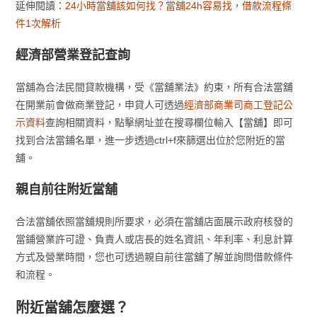
延伸閱讀：
24小時當舖該如何找？當舖24h容易找，借款流程條
件1次解析
經濟部營業登記查詢
當舖為合法民間貸款機構，受《當舖業法》約束，所有合法當舖
在開業前會做商業登記，申貸人可透過
經濟部商業司商工登記公
示資料
查詢相關資料，點擊網址並在搜尋欄位輸入【當舖】即可
找到合法當鋪名單，進一步透過ctrl+f來篩選出位於您附近的當
舖。
親自前往附近當舖
合法當舖依照當舖規則所要求，必須在當舖店面展示政府核發的
當鋪營業許可證、負責人或店長的姓名資訊、年利率、利息計算
方式及營業時間，您也可透過親自前往當舖了解並詢問借款條件
和流程。
附近當舖怎麼選？