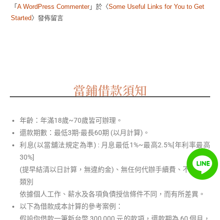
「
A WordPress Commenter
」於〈
Some Useful Links for You to Get
Started
〉發佈留言
當鋪借款須知
年齡：年滿18歲~70歲皆可辦理。
還款期數：最低3期-最長60期 (以月計算)。
利息(以當舖法規定為準) : 月息最低1%~最高2.5%[年利率最高
30%]
(提早結清以日計算，無違約金)、無任何代辦手續費、不限職業
類別
依據個人工作、薪水及各項負債授信條件不同，而有所差異。
以下為借款成本計算的參考案例：
假設你借款一筆新台幣 300,000 元的款項，還款期為 60 個月，