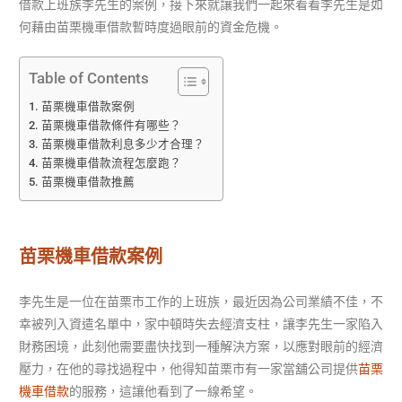
借款上班族李先生的案例，接下來就讓我們一起來看看李先生是如
何藉由苗栗機車借款暫時度過眼前的資金危機。
Table of Contents
苗栗機車借款案例
苗栗機車借款條件有哪些？
苗栗機車借款利息多少才合理？
苗栗機車借款流程怎麼跑？
苗栗機車借款推薦
苗栗機車借款案例
李先生是一位在苗栗市工作的上班族，最近因為公司業績不佳，不
幸被列入資遣名單中，家中頓時失去經濟支柱，讓李先生一家陷入
財務困境，此刻他需要盡快找到一種解決方案，以應對眼前的經濟
壓力，在他的尋找過程中，他得知苗栗市有一家當舖公司提供
苗栗
機車借款
的服務，這讓他看到了一線希望。