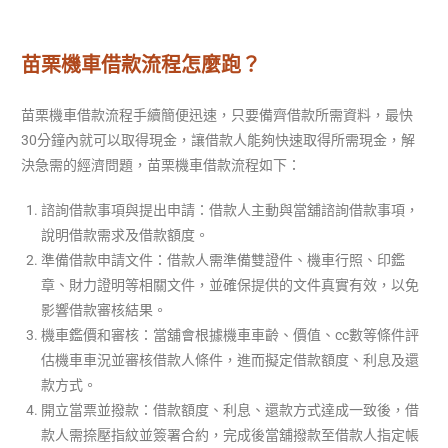
苗栗機車借款流程怎麼跑？
苗栗機車借款流程手續簡便迅速，只要備齊借款所需資料，最快
30分鐘內就可以取得現金，讓借款人能夠快速取得所需現金，解
決急需的經濟問題，苗栗機車借款流程如下：
諮詢借款事項與提出申請：借款人主動與當舖諮詢借款事項，
說明借款需求及借款額度。
準備借款申請文件：借款人需準備雙證件、機車行照、印鑑
章、財力證明等相關文件，並確保提供的文件真實有效，以免
影響借款審核結果。
機車鑑價和審核：當舖會根據機車車齡、價值、cc數等條件評
估機車車況並審核借款人條件，進而擬定借款額度、利息及還
款方式。
開立當票並撥款：借款額度、利息、還款方式達成一致後，借
款人需捺壓指紋並簽署合約，完成後當舖撥款至借款人指定帳