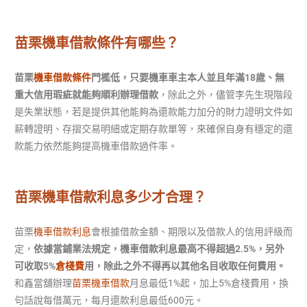
苗栗機車借款條件有哪些？
苗栗
機車借款條件
門檻低，只要機車車主本人並且年滿18歲、無
重大信用瑕疵就能夠順利辦理借款
，除此之外，儘管李先生現階段
是失業狀態，若是提供其他能夠為還款能力加分的財力證明文件如
薪轉證明、存摺交易明細或定期存款單等，來確保自身有穩定的還
款能力依然能夠提高機車借款過件率。
苗栗機車借款利息多少才合理？
苗栗
機車借款利息
會根據借款金額、期限以及借款人的信用評級而
定，
依據當鋪業法規定，機車借款利息最高不得超過2.5%，另外
可收取5%
倉棧費
用，除此之外不得再以其他名目收取任何費用。
和鑫當舖辦理
苗栗機車借款
月息最低1%起，加上5%倉棧費用，換
句話說每借萬元，每月還款利息最低600元。