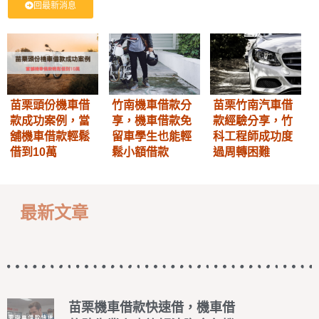
回最新消息
苗栗頭份機車借
苗栗竹南汽車借
竹南機車借款分
款成功案例，當
款經驗分享，竹
享，機車借款免
舖機車借款輕鬆
科工程師成功度
留車學生也能輕
借到10萬
過周轉困難
鬆小額借款
最新文章
苗栗機車借款快速借，機車借