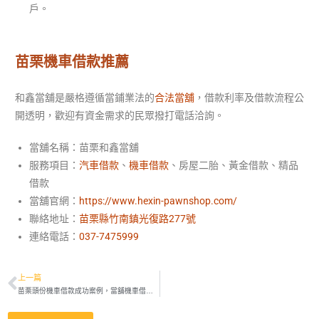
戶。
苗栗機車借款推薦
和鑫當舖是嚴格遵循當鋪業法的
合法當舖
，借款利率及借款流程公
開透明，歡迎有資金需求的民眾撥打電話洽詢。
當舖名稱：苗栗和鑫當舖
服務項目：
汽車借款
、
機車借款
、房屋二胎、黃金借款、精品
借款
當舖官網：
https://www.hexin-pawnshop.com/
聯絡地址：
苗栗縣竹南鎮光復路277號
連絡電話：
037-7475999
上一篇
苗栗頭份機車借款成功案例，當舖機車借款輕鬆借到10萬